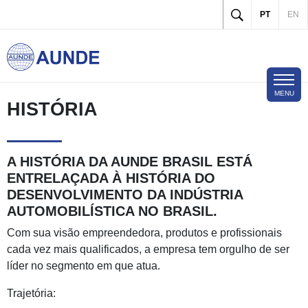
Skip to main content
PT
EN
MENU
HISTÓRIA
CONVENÇÃO COLETIVA
A HISTÓRIA DA AUNDE BRASIL ESTÁ
ENTRELAÇADA À HISTÓRIA DO
SOBRE NÓS
DESENVOLVIMENTO DA INDÚSTRIA
AUTOMOBILÍSTICA NO BRASIL.
PRODUTOS
Com sua visão empreendedora, produtos e profissionais
cada vez mais qualificados, a empresa tem orgulho de ser
TERMOS E CONDIÇÕES
líder no segmento em que atua.
LOCALIDADES
Trajetória: